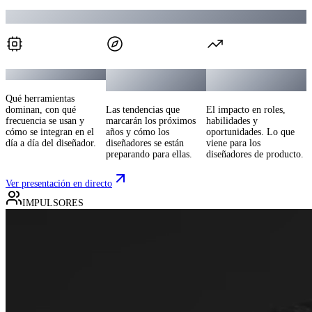
¿Qué verás en el reporte?
Cómo usamos la IA
Cómo diseñaremos en
Cómo cambiará la
el futuro
profesión
Qué herramientas
dominan, con qué
Las tendencias que
El impacto en roles,
frecuencia se usan y
marcarán los próximos
habilidades y
cómo se integran en el
años y cómo los
oportunidades. Lo que
día a día del diseñador.
diseñadores se están
viene para los
preparando para ellas.
diseñadores de producto.
Ver presentación en directo
IMPULSORES