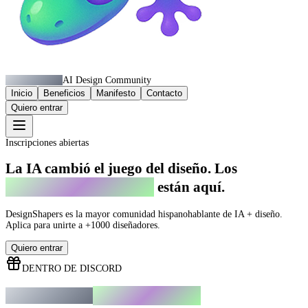
DesignShapers
AI Design Community
Inicio
Beneficios
Manifesto
Contacto
Quiero entrar
Inscripciones abiertas
La IA cambió el juego del diseño. Los
Diseñadores que evolucionan
están aquí.
DesignShapers es la mayor comunidad hispanohablante de IA + diseño.
Aplica para unirte a +1000 diseñadores.
Quiero entrar
DENTRO DE DISCORD
encontrarás al unirte
Esto es lo que