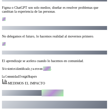
Figma o ChatGPT son solo medios; diseñar es resolver problemas que
cambian la experiencia de las personas.
04
Hacemos que las cosas pasen.
No delegamos el futuro, lo hacemos realidad al movernos primero.
05
El conocimiento crece cuando se comparte.
El aprendizaje se acelera cuando lo hacemos en comunidad.
Si te sientes identificado, ya eres un
Shaper
.
La Comunidad DesignShapers
MEDIMOS EL IMPACTO
IA en Diseño
Reporte Anual de
Hemos realizado el mayor estudio sobre cómo la IA está transformando el
diseño.