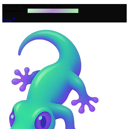
En directo · Martes 17 Feb · 18:30h
—
Presentamos el
Reporte Anual de IA en Diseño
Únete