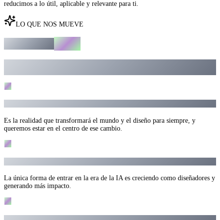
reducimos a lo útil, aplicable y relevante para ti.
LO QUE NOS MUEVE
Shaper
Manifiesto
Cinco creencias que nos unen como comunidad y guían cómo afrontamos
esta nueva era del diseño.
01
La IA no es opcional.
Es la realidad que transformará el mundo y el diseño para siempre, y
queremos estar en el centro de ese cambio.
02
Aportar más valor es el camino.
La única forma de entrar en la era de la IA es creciendo como diseñadores y
generando más impacto.
03
Diseñar es transformar, no usar herramientas.