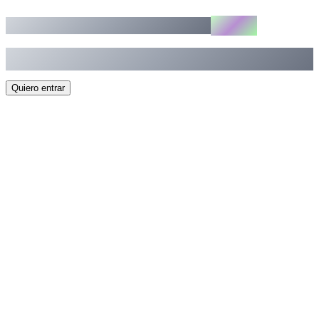
¿te unes?
El futuro del diseño ya empezó,
Entra en la comunidad donde los diseñadores evolucionan en la era de la
IA.
Quiero entrar